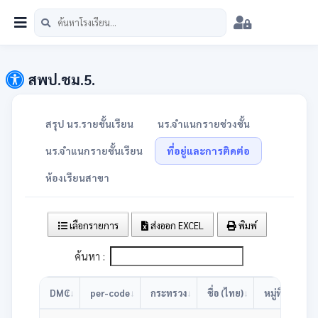
หน้าแรก
นักเรียน
บุคลากร
วิชาการ
เมนู
สพป.ชม.5
สพป.ชม.5.
สรุป นร.รายชั้นเรียน
นร.จำแนกรายช่วงชั้น
นร.จำแนกรายชั้นเรียน
ที่อยู่และการติดต่อ
ห้องเรียนสาขา
เลือกรายการ
ส่งออก EXCEL
พิมพ์
ค้นหา :
DMC
per-code
กระทรวง
ชื่อ (ไทย)
หมู่ที่
บ้า