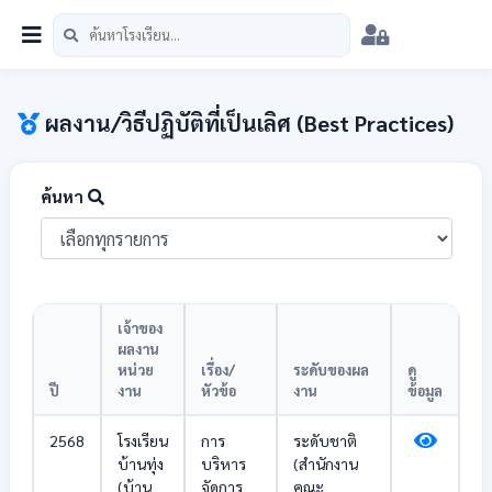
หน้าแรก
นักเรียน
บุคลากร
วิชาการ
เมนู
สพป.ชม.5
ผลงาน/วิธีปฏิบัติที่เป็นเลิศ (Best Practices)
ค้นหา
เจ้าของ
ผลงาน
หน่วย
เรื่อง/
ระดับของผล
ดู
ปี
งาน
หัวข้อ
งาน
ข้อมูล
2568
โรงเรียน
การ
ระดับชาติ
บ้านทุ่ง
บริหาร
(สำนักงาน
(บ้าน
จัดการ
คณะ